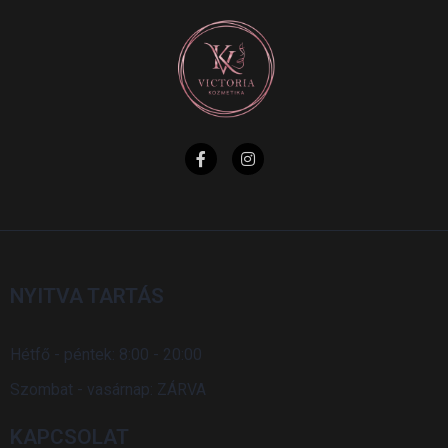
NYITVA TARTÁS
Hétfő - péntek: 8:00 - 20:00
Szombat - vasárnap: ZÁRVA
KAPCSOLAT