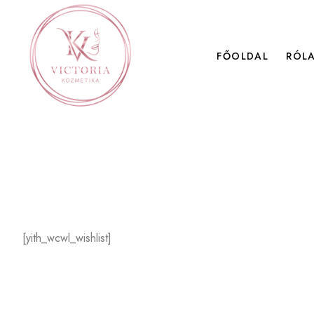
FŐOLDAL
RÓL
[yith_wcwl_wishlist]