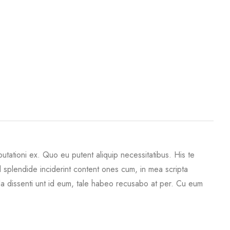
putationi ex. Quo eu putent aliquip necessitatibus. His te
d splendide inciderint content ones cum, in mea scripta
da dissenti unt id eum, tale habeo recusabo at per. Cu eum