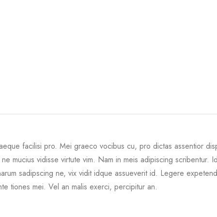
quaeque facilisi pro. Mei graeco vocibus cu, pro dictas assentior dis
ne mucius vidisse virtute vim. Nam in meis adipiscing scribentur. I
harum sadipscing ne, vix vidit idque assueverit id. Legere expeten
nte tiones mei. Vel an malis exerci, percipitur an.