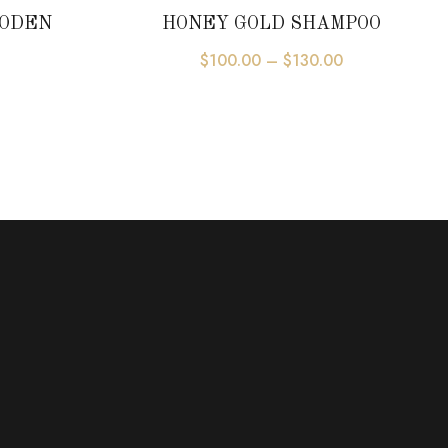
OODEN
HONEY GOLD SHAMPOO
$
100.00
–
$
130.00