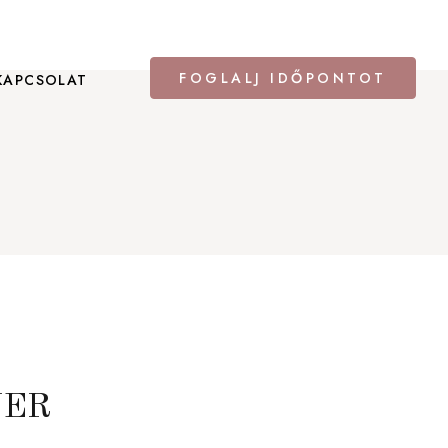
FOGLALJ IDŐPONTOT
KAPCSOLAT
NER