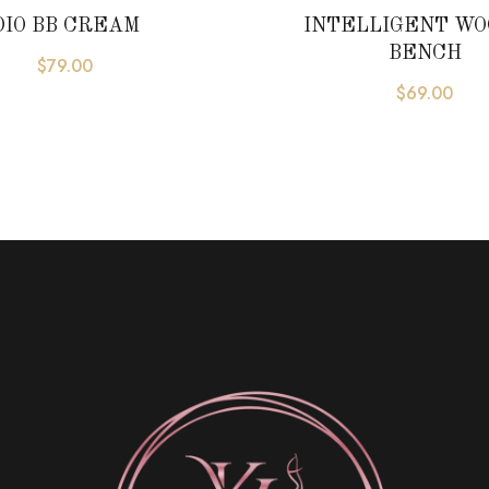
DIO BB CREAM
INTELLIGENT W
BENCH
$
79.00
$
69.00