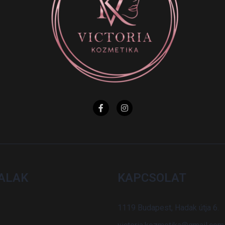
ALAK
KAPCSOLAT
1119 Budapest, Hadak útja 6.