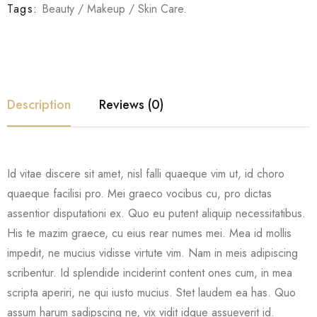
Tags:
Beauty
/
Makeup
/
Skin Care
.
Description
Reviews (0)
Id vitae discere sit amet, nisl falli quaeque vim ut, id choro
quaeque facilisi pro. Mei graeco vocibus cu, pro dictas
assentior disputationi ex. Quo eu putent aliquip necessitatibus.
His te mazim graece, cu eius rear numes mei. Mea id mollis
impedit, ne mucius vidisse virtute vim. Nam in meis adipiscing
scribentur. Id splendide inciderint content ones cum, in mea
scripta aperiri, ne qui iusto mucius. Stet laudem ea has. Quo
assum harum sadipscing ne, vix vidit idque assueverit id.